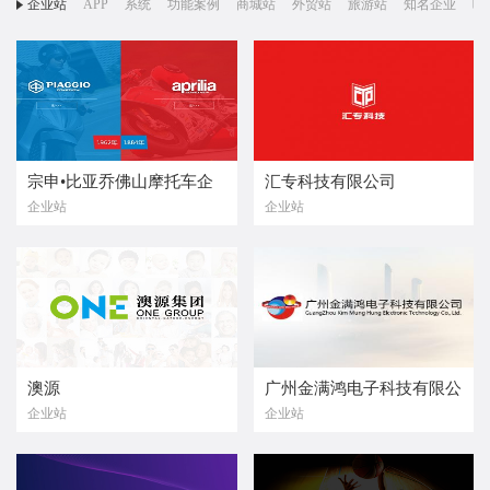
企业站
APP
系统
功能案例
商城站
外贸站
旅游站
知名企业
响
宗申•比亚乔佛山摩托车企
汇专科技有限公司
企业站
企业站
业有限公司
澳源
广州金满鸿电子科技有限公
企业站
企业站
司