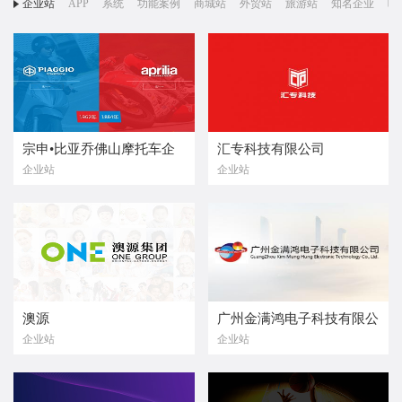
企业站
APP
系统
功能案例
商城站
外贸站
旅游站
知名企业
响
宗申•比亚乔佛山摩托车企
汇专科技有限公司
企业站
企业站
业有限公司
澳源
广州金满鸿电子科技有限公
企业站
企业站
司