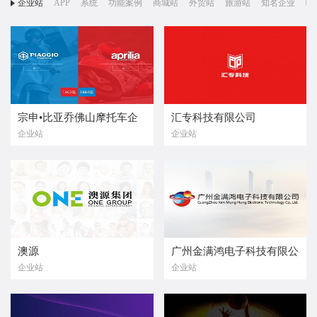
企业站
APP
系统
功能案例
商城站
外贸站
旅游站
知名企业
响
宗申•比亚乔佛山摩托车企
汇专科技有限公司
企业站
企业站
业有限公司
澳源
广州金满鸿电子科技有限公
企业站
企业站
司