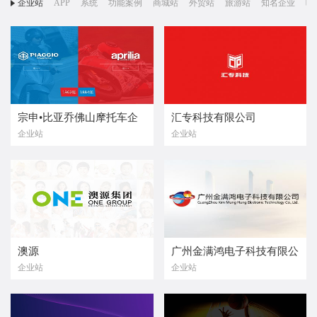
企业站
APP
系统
功能案例
商城站
外贸站
旅游站
知名企业
响
宗申•比亚乔佛山摩托车企
汇专科技有限公司
企业站
企业站
业有限公司
澳源
广州金满鸿电子科技有限公
企业站
企业站
司