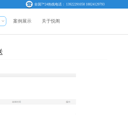
全国7*24热线电话： 13922291058 18824129793
案例展示
关于悦阁
送