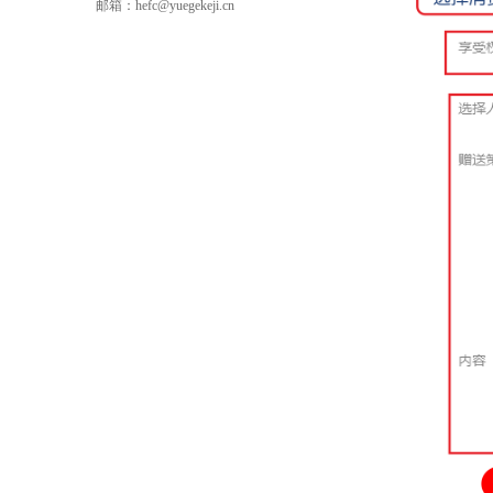
邮箱：hefc@yuegekeji.cn