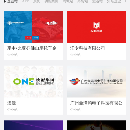
企业站
APP
系统
功能案例
商城站
外贸站
旅游站
知名企业
响
宗申•比亚乔佛山摩托车企
汇专科技有限公司
企业站
企业站
业有限公司
澳源
广州金满鸿电子科技有限公
企业站
企业站
司