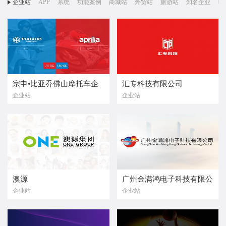
企业站
APP
系统
功能案例
商城站
外贸站
旅游站
知名企业
响
宗申•比亚乔佛山摩托车企
汇专科技有限公司
企业站
企业站
业有限公司
澳源
广州金满鸿电子科技有限公
企业站
企业站
司