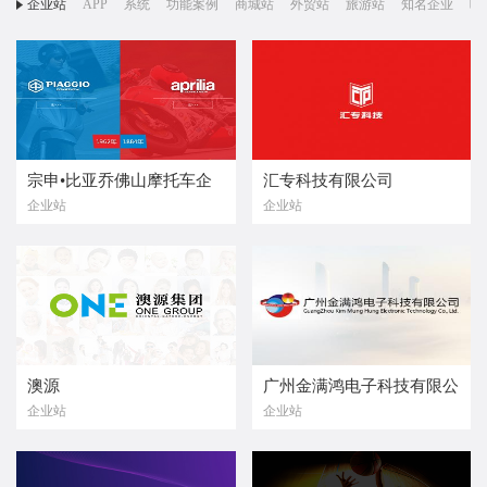
企业站
APP
系统
功能案例
商城站
外贸站
旅游站
知名企业
响
宗申•比亚乔佛山摩托车企
汇专科技有限公司
企业站
企业站
业有限公司
澳源
广州金满鸿电子科技有限公
企业站
企业站
司