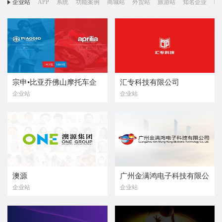
企业站
APP
系统
功能案例
商城站
外贸站
旅游站
知名企业
响
宗申•比亚乔佛山摩托车企
汇专科技有限公司
企业站
企业站
业有限公司
澳源
广州金满鸿电子科技有限公
企业站
企业站
司